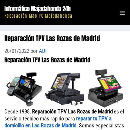
Saltar
Informático Majadahonda 24h
al
M
Reparación Mac PC Majadahonda
contenido
Reparación TPV Las Rozas de Madrid
20/01/2022
por
ADI
Reparación TPV Las Rozas de Madrid
Desde 1998,
Reparación TPV Las Rozas de Madrid
es el
servicio técnico más rápido para
reparar tu TPV a
domicilio en Las Rozas de Madrid
. Somos especialistas