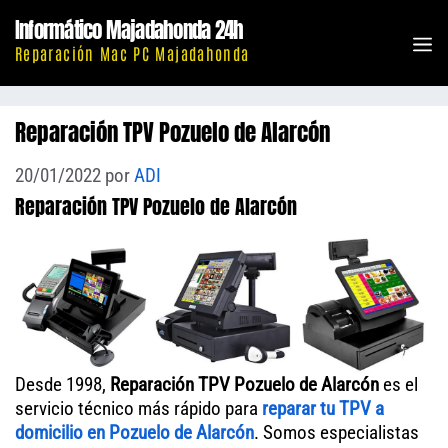
Saltar
Informático Majadahonda 24h
al
M
Reparación Mac PC Majadahonda
contenido
Reparación TPV Pozuelo de Alarcón
20/01/2022
por
ADI
Reparación TPV Pozuelo de Alarcón
Desde 1998,
Reparación TPV Pozuelo de Alarcón
es el
servicio técnico más rápido para
reparar tu TPV a
domicilio en Pozuelo de Alarcón
. Somos especialistas