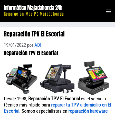
Saltar
Informático Majadahonda 24h
al
M
Reparación Mac PC Majadahonda
contenido
Reparación TPV El Escorial
19/01/2022
por
ADI
Reparación TPV El Escorial
Desde 1998,
Reparación TPV El Escorial
es el servicio
técnico más rápido para
reparar tu TPV a domicilio en El
Escorial
. Somos especialistas en
reparación hardware