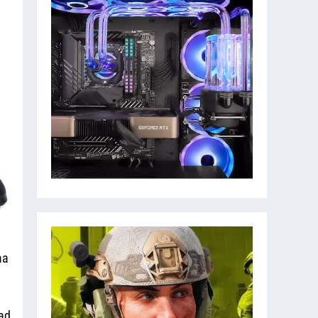
ma
pad