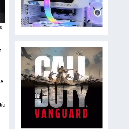
 a
n
se
tía