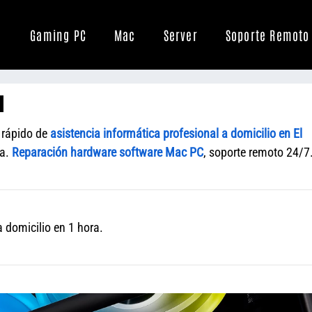
Gaming PC
Mac
Server
Soporte Remoto
l
 rápido de
asistencia informática profesional a domicilio en El
na.
Reparación hardware software Mac PC
, soporte remoto 24/7
 domicilio en 1 hora.