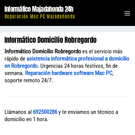
Saltar
Informático Majadahonda 24h
al
M
Reparación Mac PC Majadahonda
contenido
Informático Domicilio Robregordo
Informático Domicilio Robregordo
es el servicio más
rápido de
asistencia informática profesional a domicilio
en Robregordo
. Urgencias 24 horas festivos, fin de
semana.
Reparación hardware software Mac PC
,
soporte remoto 24/7.
Llámanos al
692500286
y te enviamos un técnico a
domicilio en 1 hora.