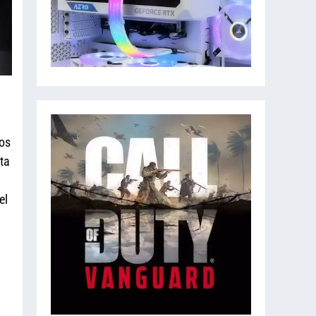
os
ta
el