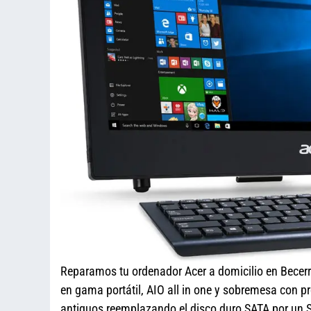
Reparamos tu ordenador Acer a domicilio en Becerri
en gama portátil, AIO all in one y sobremesa con 
antiguos reemplazando el disco duro SATA por un SS