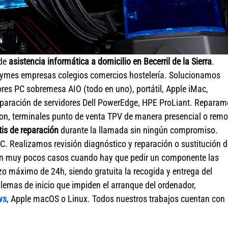
 de
asistencia informática a domicilio en Becerril de la Sierra
.
pymes empresas colegios comercios hostelería. Solucionamos
es PC sobremesa AIO (todo en uno), portátil, Apple iMac,
paración de servidores Dell PowerEdge, HPE ProLiant. Reparam
ion, terminales punto de venta TPV de manera presencial o remo
is de reparación
durante la llamada sin ningún compromiso.
. Realizamos revisión diagnóstico y reparación o sustitución d
 En muy pocos casos cuando hay que pedir un componente las
azo máximo de 24h, siendo gratuita la recogida y entrega del
emas de inicio que impiden el arranque del ordenador,
ws
, Apple macOS o Linux. Todos nuestros trabajos cuentan con