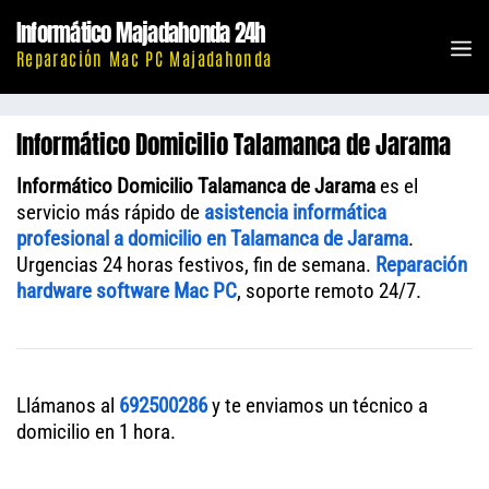
Saltar
Informático Majadahonda 24h
al
M
Reparación Mac PC Majadahonda
contenido
Informático Domicilio Talamanca de Jarama
Informático Domicilio Talamanca de Jarama
es el
servicio más rápido de
asistencia informática
profesional a domicilio en Talamanca de Jarama
.
Urgencias 24 horas festivos, fin de semana.
Reparación
hardware software Mac PC
, soporte remoto 24/7.
Llámanos al
692500286
y te enviamos un técnico a
domicilio en 1 hora.