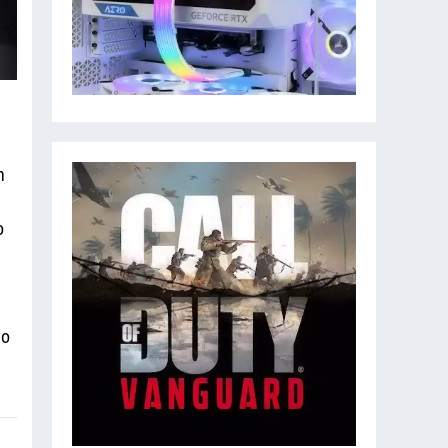
n
o
vo