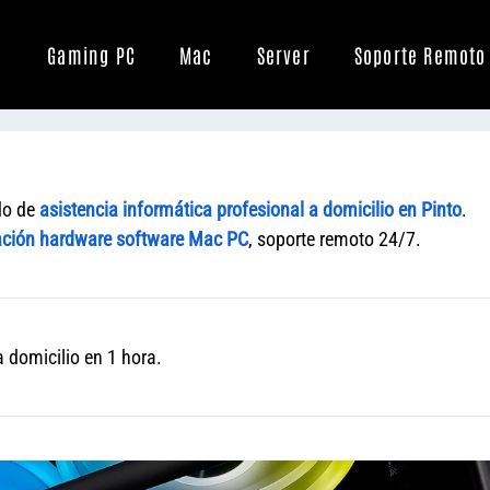
Gaming PC
Mac
Server
Soporte Remoto
do de
asistencia informática profesional a domicilio en Pinto
.
ción hardware software Mac PC
, soporte remoto 24/7.
 domicilio en 1 hora.