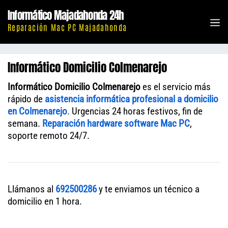
Saltar
Informático Majadahonda 24h
al
M
Reparación Mac PC Majadahonda
contenido
Informático Domicilio Colmenarejo
Informático Domicilio Colmenarejo
es el servicio más
rápido de
asistencia informática profesional a domicilio
en Colmenarejo
. Urgencias 24 horas festivos, fin de
semana.
Reparación hardware software Mac PC
,
soporte remoto 24/7.
Llámanos al
692500286
y te enviamos un técnico a
domicilio en 1 hora.