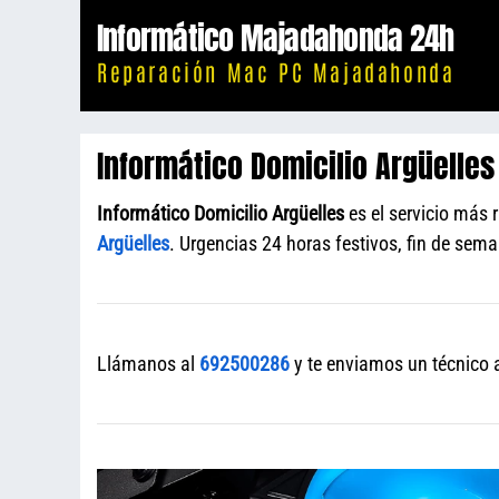
Saltar
Informático Majadahonda 24h
al
Reparación Mac PC Majadahonda
contenido
Informático Domicilio Argüelles
Informático Domicilio Argüelles
es el servicio más 
Argüelles
. Urgencias 24 horas festivos, fin de sem
Llámanos al
692500286
y te enviamos un técnico a