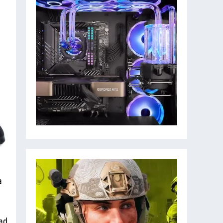
a
pad