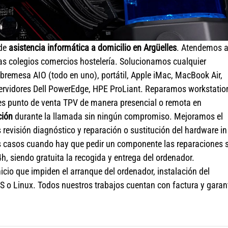
 de
asistencia informática a domicilio en Argüelles
. Atendemos 
s colegios comercios hostelería. Solucionamos cualquier
remesa AIO (todo en uno), portátil, Apple iMac, MacBook Air,
ervidores Dell PowerEdge, HPE ProLiant. Reparamos workstatio
les punto de venta TPV de manera presencial o remota en
ción
durante la llamada sin ningún compromiso. Mejoramos el
evisión diagnóstico y reparación o sustitución del hardware in
 casos cuando hay que pedir un componente las reparaciones 
h, siendo gratuita la recogida y entrega del ordenador.
cio que impiden el arranque del ordenador, instalación del
S o Linux. Todos nuestros trabajos cuentan con factura y garan