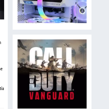
a
n
se
tía