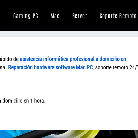
Gaming PC
Mac
Server
Soporte Remoto
rápido de
asistencia informática profesional a domicilio en
ana.
Reparación hardware software Mac PC
, soporte remoto 24/
 domicilio en 1 hora.