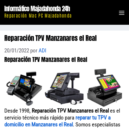
Saltar
Informático Majadahonda 24h
al
M
Reparación Mac PC Majadahonda
contenido
Reparación TPV Manzanares el Real
20/01/2022
por
ADI
Reparación TPV Manzanares el Real
Desde 1998,
Reparación TPV Manzanares el Real
es el
servicio técnico más rápido para
reparar tu TPV a
domicilio en Manzanares el Real
. Somos especialistas