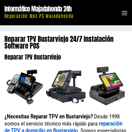
Saltar
Informático Majadahonda 24h
al
M
Reparación Mac PC Majadahonda
contenido
Reparar TPV Bustarviejo 24/7 Instalación
Software POS
Reparar TPV Bustarviejo
¿Necesitas Reparar TPV en Bustarviejo?
Desde 1998
somos el servicio técnico más rápido para
reparación
de
TPV
a domicilio en Bustarviejo
. Somos especialistas