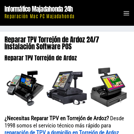
Saltar
Informático Majadahonda 24h
al
M
Reparación Mac PC Majadahonda
contenido
Reparar TPV Torrejón de Ardoz 24/7
Instalación Software POS
Reparar TPV Torrejón de Ardoz
¿Necesitas Reparar TPV en Torrejón de Ardoz?
Desde
1998 somos el servicio técnico más rápido para
reparación de
TPV
a domicilio en Torrejón de Ardoz
.