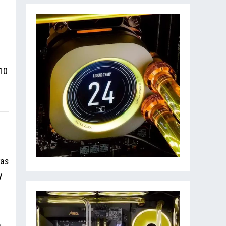
10
ras
y