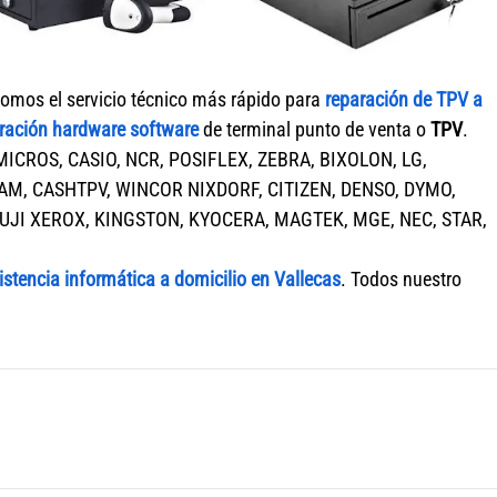
mos el servicio técnico más rápido para
reparación de
TPV
a
ración hardware software
de terminal punto de venta o
TPV
.
MICROS, CASIO, NCR, POSIFLEX, ZEBRA, BIXOLON, LG,
M, CASHTPV, WINCOR NIXDORF, CITIZEN, DENSO, DYMO,
FUJI XEROX, KINGSTON, KYOCERA, MAGTEK, MGE, NEC, STAR,
istencia informática a domicilio en Vallecas
. Todos nuestro