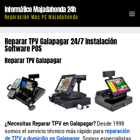
Saltar
Informático Majadahonda 24h
al
M
Reparación Mac PC Majadahonda
contenido
Reparar TPV Galapagar 24/7 Instalación
Software POS
Reparar TPV Galapagar
¿Necesitas Reparar TPV en Galapagar?
Desde 1998
somos el servicio técnico más rápido para
reparación
de
TPV
a domicilio en Galapagar
. Somos especialistas