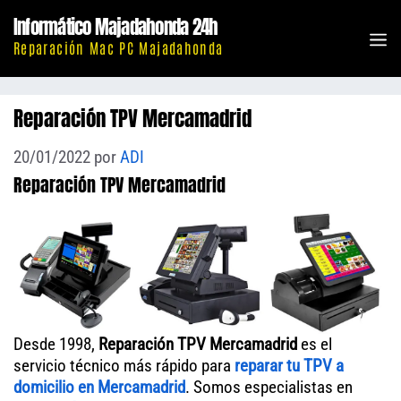
Saltar
Informático Majadahonda 24h
al
M
Reparación Mac PC Majadahonda
contenido
Reparación TPV Mercamadrid
20/01/2022
por
ADI
Reparación TPV Mercamadrid
Desde 1998,
Reparación TPV Mercamadrid
es el
servicio técnico más rápido para
reparar tu TPV a
domicilio en Mercamadrid
. Somos especialistas en