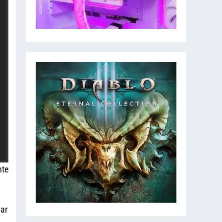
nte
lar