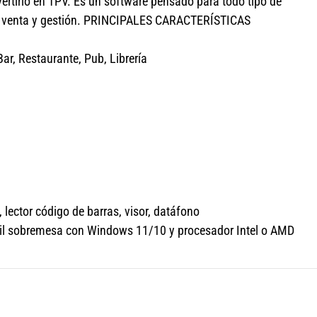
vertirlo en TPV. Es un software pensado para todo tipo de
ra venta y gestión. PRINCIPALES CARACTERÍSTICAS
ar, Restaurante, Pub, Librería
 lector código de barras, visor, datáfono
átil sobremesa con Windows 11/10 y procesador Intel o AMD