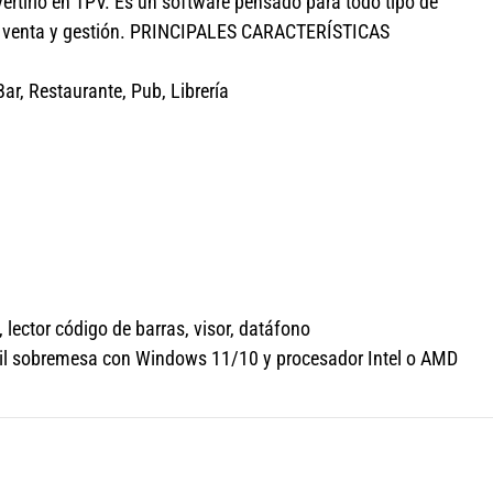
vertirlo en TPV. Es un software pensado para todo tipo de
ra venta y gestión. PRINCIPALES CARACTERÍSTICAS
ar, Restaurante, Pub, Librería
 lector código de barras, visor, datáfono
átil sobremesa con Windows 11/10 y procesador Intel o AMD