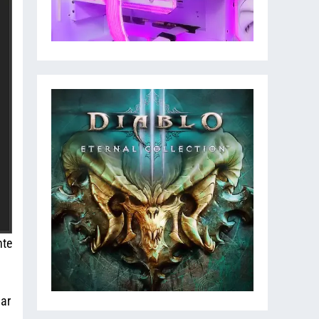
nte
lar