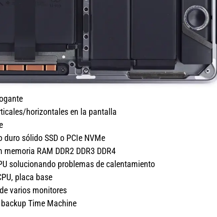
rogante
ticales/horizontales en la pantalla
e
co duro sólido SSD o PCIe NVMe
ción memoria RAM DDR2 DDR3 DDR4
GPU solucionando problemas de calentamiento
CPU, placa base
 de varios monitores
s, backup Time Machine