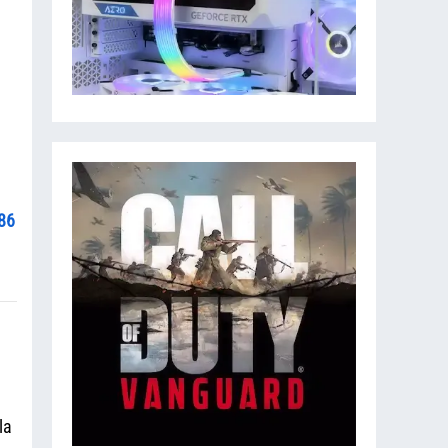
86
la