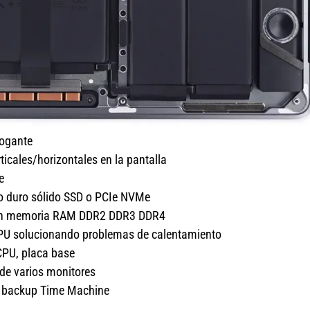
rogante
ticales/horizontales en la pantalla
e
co duro sólido SSD o PCIe NVMe
ción memoria RAM DDR2 DDR3 DDR4
GPU solucionando problemas de calentamiento
CPU, placa base
 de varios monitores
s, backup Time Machine