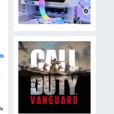
86
la