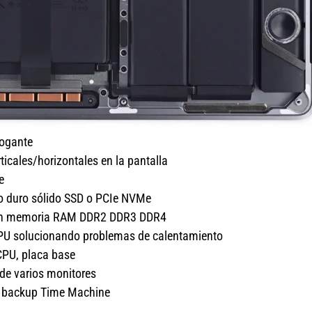
rogante
ticales/horizontales en la pantalla
e
co duro sólido SSD o PCIe NVMe
ción memoria RAM DDR2 DDR3 DDR4
GPU solucionando problemas de calentamiento
CPU, placa base
 de varios monitores
s, backup Time Machine