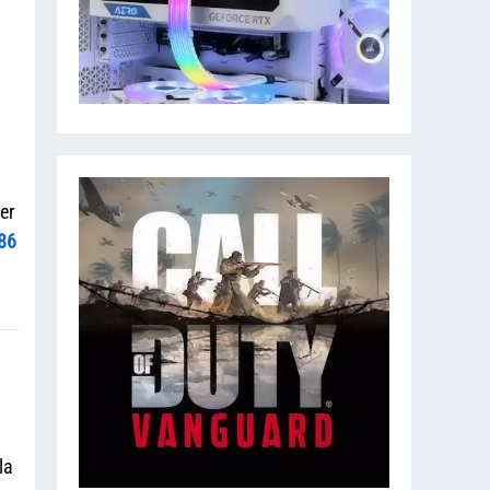
er
86
la