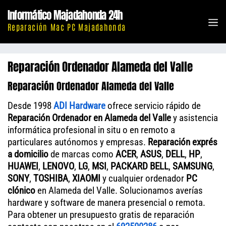
Saltar
Informático Majadahonda 24h
al
M
Reparación Mac PC Majadahonda
contenido
Reparación Ordenador Alameda del Valle
Reparación Ordenador Alameda del Valle
Desde 1998
ADI Hardware
ofrece servicio rápido de
Reparación Ordenador en Alameda del Valle
y asistencia
informática profesional in situ o en remoto a
particulares autónomos y empresas.
Reparación exprés
a domicilio
de marcas como
ACER
,
ASUS
,
DELL
,
HP
,
HUAWEI
,
LENOVO
,
LG
,
MSI
,
PACKARD BELL
,
SAMSUNG
,
SONY
,
TOSHIBA
,
XIAOMI
y cualquier ordenador
PC
clónico
en Alameda del Valle. Solucionamos averías
hardware y software de manera presencial o remota.
Para obtener un presupuesto gratis de reparación