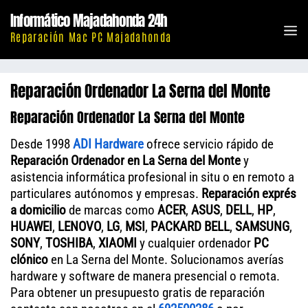
Saltar
Informático Majadahonda 24h
al
M
Reparación Mac PC Majadahonda
contenido
Reparación Ordenador La Serna del Monte
Reparación Ordenador La Serna del Monte
Desde 1998
ADI Hardware
ofrece servicio rápido de
Reparación Ordenador en La Serna del Monte
y
asistencia informática profesional in situ o en remoto a
particulares autónomos y empresas.
Reparación exprés
a domicilio
de marcas como
ACER
,
ASUS
,
DELL
,
HP
,
HUAWEI
,
LENOVO
,
LG
,
MSI
,
PACKARD BELL
,
SAMSUNG
,
SONY
,
TOSHIBA
,
XIAOMI
y cualquier ordenador
PC
clónico
en La Serna del Monte. Solucionamos averías
hardware y software de manera presencial o remota.
Para obtener un presupuesto gratis de reparación