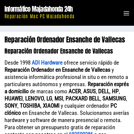
Saltar
Informático Majadahonda 24h
al
M
Reparación Mac PC Majadahonda
contenido
Reparación Ordenador Ensanche de Vallecas
Reparación Ordenador Ensanche de Vallecas
Desde 1998
ADI Hardware
ofrece servicio rápido de
Reparación Ordenador en Ensanche de Vallecas
y
asistencia informática profesional in situ o en remoto a
particulares autónomos y empresas.
Reparación exprés
a domicilio
de marcas como
ACER
,
ASUS
,
DELL
,
HP
,
HUAWEI
,
LENOVO
,
LG
,
MSI
,
PACKARD BELL
,
SAMSUNG
,
SONY
,
TOSHIBA
,
XIAOMI
y cualquier ordenador
PC
clónico
en Ensanche de Vallecas. Solucionamos averías
hardware y software de manera presencial o remota.
Para obtener un presupuesto gratis de reparación