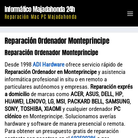
Saltar
Informático Majadahonda 24h
al
M
Reparación Mac PC Majadahonda
contenido
Reparación Ordenador Monteprincipe
Reparación Ordenador Monteprincipe
Desde 1998
ADI Hardware
ofrece servicio rápido de
Reparación Ordenador en Monteprincipe
y asistencia
informática profesional in situ o en remoto a
particulares autónomos y empresas.
Reparación exprés
a domicilio
de marcas como
ACER
,
ASUS
,
DELL
,
HP
,
HUAWEI
,
LENOVO
,
LG
,
MSI
,
PACKARD BELL
,
SAMSUNG
,
SONY
,
TOSHIBA
,
XIAOMI
y cualquier ordenador
PC
clónico
en Monteprincipe. Solucionamos averías
hardware y software de manera presencial o remota.
Para obtener un presupuesto gratis de reparación