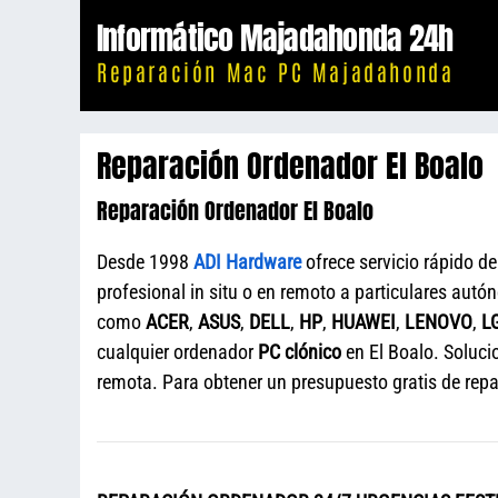
Saltar
Informático Majadahonda 24h
al
Reparación Mac PC Majadahonda
contenido
Reparación Ordenador El Boalo
Reparación Ordenador El Boalo
Desde 1998
ADI Hardware
ofrece servicio rápido d
profesional in situ o en remoto a particulares au
como
ACER
,
ASUS
,
DELL
,
HP
,
HUAWEI
,
LENOVO
,
L
cualquier ordenador
PC clónico
en El Boalo. Soluci
remota. Para obtener un presupuesto gratis de rep