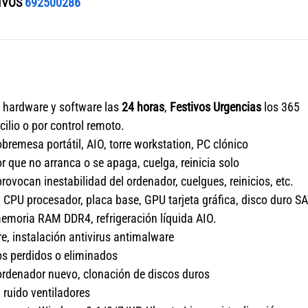
IVOS
692500286
l hardware y software las
24 horas
,
Festivos Urgencias
los 365
ilio o por control remoto.
remesa portátil, AIO, torre workstation, PC clónico
 que no arranca o se apaga, cuelga, reinicia solo
ovocan inestabilidad del ordenador, cuelgues, reinicios, etc.
 CPU procesador, placa base, GPU tarjeta gráfica, disco duro S
emoria RAM DDR4, refrigeración líquida AIO.
, instalación antivirus antimalware
os perdidos o eliminados
ordenador nuevo, clonación de discos duros
 ruido ventiladores