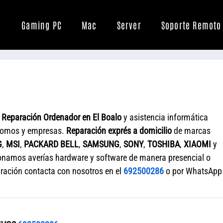
Gaming PC
Mac
Server
Soporte Remoto
e
Reparación Ordenador en El Boalo
y asistencia informática
tónomos y empresas.
Reparación exprés a domicilio
de marcas
G
,
MSI
,
PACKARD BELL
,
SAMSUNG
,
SONY
,
TOSHIBA
,
XIAOMI
y
onamos averías hardware y software de manera presencial o
aración contacta con nosotros en el
692500286
o por WhatsApp