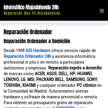
Saltar
Informático Majadahonda 24h
al
M
Reparación Mac PC Majadahonda
contenido
Reparación Ordenador
Reparación Ordenador a Domicilio
Desde 1998
ADI Hardware
ofrece servicio rápido de
Reparación Ordenador 24h
y asistencia informática
profesional in situ o en remoto a particulares
autónomos y empresas.
Reparación exprés a domicilio
de marcas como
ACER
,
ASUS
,
DELL
,
HP
,
HUAWEI
,
LENOVO
,
LG
,
MSI
,
PACKARD BELL
,
SAMSUNG
,
SONY
,
TOSHIBA
,
XIAOMI
y cualquier ordenador
PC clónico
en
la Comunidad de Madrid. Solucionamos averías
hardware y software de manera presencial o remota.
Para obtener un presupuesto gratis de reparación