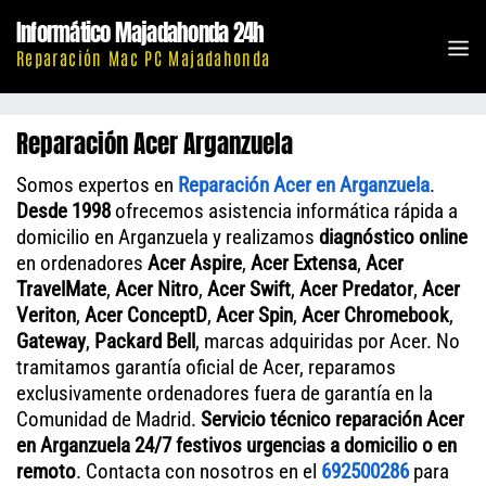
Saltar
Informático Majadahonda 24h
al
M
Reparación Mac PC Majadahonda
contenido
Reparación Acer Arganzuela
Somos expertos en
Reparación Acer en Arganzuela
.
Desde 1998
ofrecemos asistencia informática rápida a
domicilio en Arganzuela y realizamos
diagnóstico online
en ordenadores
Acer Aspire
,
Acer Extensa
,
Acer
TravelMate
,
Acer Nitro
,
Acer Swift
,
Acer Predator
,
Acer
Veriton
,
Acer ConceptD
,
Acer Spin
,
Acer Chromebook
,
Gateway
,
Packard Bell
, marcas adquiridas por Acer. No
tramitamos garantía oficial de Acer, reparamos
exclusivamente ordenadores fuera de garantía en la
Comunidad de Madrid.
Servicio técnico reparación Acer
en Arganzuela 24/7 festivos urgencias a domicilio o en
remoto
. Contacta con nosotros en el
692500286
para