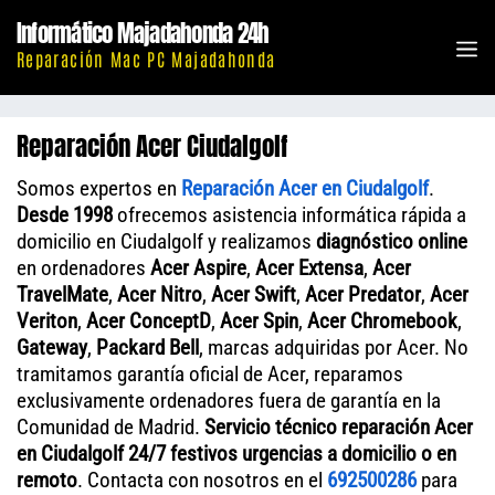
Saltar
Informático Majadahonda 24h
al
M
Reparación Mac PC Majadahonda
contenido
Reparación Acer Ciudalgolf
Somos expertos en
Reparación Acer en Ciudalgolf
.
Desde 1998
ofrecemos asistencia informática rápida a
domicilio en Ciudalgolf y realizamos
diagnóstico online
en ordenadores
Acer Aspire
,
Acer Extensa
,
Acer
TravelMate
,
Acer Nitro
,
Acer Swift
,
Acer Predator
,
Acer
Veriton
,
Acer ConceptD
,
Acer Spin
,
Acer Chromebook
,
Gateway
,
Packard Bell
, marcas adquiridas por Acer. No
tramitamos garantía oficial de Acer, reparamos
exclusivamente ordenadores fuera de garantía en la
Comunidad de Madrid.
Servicio técnico reparación Acer
en Ciudalgolf 24/7 festivos urgencias a domicilio o en
remoto
. Contacta con nosotros en el
692500286
para