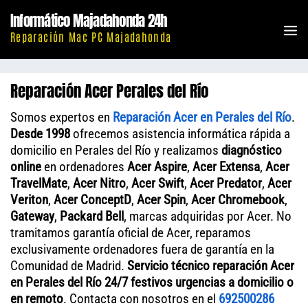
Saltar
Informático Majadahonda 24h
al
M
Reparación Mac PC Majadahonda
contenido
Reparación Acer Perales del Río
Somos expertos en
Reparación Acer en Perales del Río
.
Desde 1998
ofrecemos asistencia informática rápida a
domicilio en Perales del Río y realizamos
diagnóstico
online
en ordenadores
Acer Aspire
,
Acer Extensa
,
Acer
TravelMate
,
Acer Nitro
,
Acer Swift
,
Acer Predator
,
Acer
Veriton
,
Acer ConceptD
,
Acer Spin
,
Acer Chromebook
,
Gateway
,
Packard Bell
, marcas adquiridas por Acer. No
tramitamos garantía oficial de Acer, reparamos
exclusivamente ordenadores fuera de garantía en la
Comunidad de Madrid.
Servicio técnico reparación Acer
en Perales del Río 24/7 festivos urgencias a domicilio o
en remoto
. Contacta con nosotros en el
692500286