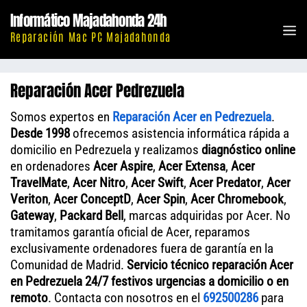
Saltar
Informático Majadahonda 24h
al
M
Reparación Mac PC Majadahonda
contenido
Reparación Acer Pedrezuela
Somos expertos en
Reparación Acer en Pedrezuela
.
Desde 1998
ofrecemos asistencia informática rápida a
domicilio en Pedrezuela y realizamos
diagnóstico online
en ordenadores
Acer Aspire
,
Acer Extensa
,
Acer
TravelMate
,
Acer Nitro
,
Acer Swift
,
Acer Predator
,
Acer
Veriton
,
Acer ConceptD
,
Acer Spin
,
Acer Chromebook
,
Gateway
,
Packard Bell
, marcas adquiridas por Acer. No
tramitamos garantía oficial de Acer, reparamos
exclusivamente ordenadores fuera de garantía en la
Comunidad de Madrid.
Servicio técnico reparación Acer
en Pedrezuela 24/7 festivos urgencias a domicilio o en
remoto
. Contacta con nosotros en el
692500286
para