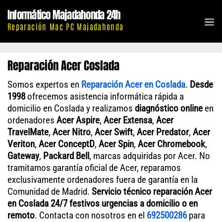
Saltar
Informático Majadahonda 24h
al
M
Reparación Mac PC Majadahonda
contenido
Reparación Acer Coslada
Somos expertos en
Reparación Acer en Coslada
.
Desde
1998
ofrecemos asistencia informática rápida a
domicilio en Coslada y realizamos
diagnóstico online
en
ordenadores
Acer Aspire
,
Acer Extensa
,
Acer
TravelMate
,
Acer Nitro
,
Acer Swift
,
Acer Predator
,
Acer
Veriton
,
Acer ConceptD
,
Acer Spin
,
Acer Chromebook
,
Gateway
,
Packard Bell
, marcas adquiridas por Acer. No
tramitamos garantía oficial de Acer, reparamos
exclusivamente ordenadores fuera de garantía en la
Comunidad de Madrid.
Servicio técnico reparación Acer
en Coslada 24/7 festivos urgencias a domicilio o en
remoto
. Contacta con nosotros en el
692500286
para