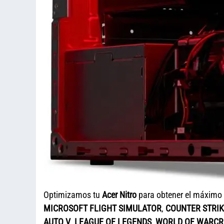
Optimizamos tu
Acer Nitro
para obtener el máximo
MICROSOFT FLIGHT SIMULATOR
,
COUNTER STRIK
AUTO V
,
LEAGUE OF LEGENDS
,
WORLD OF WARCR