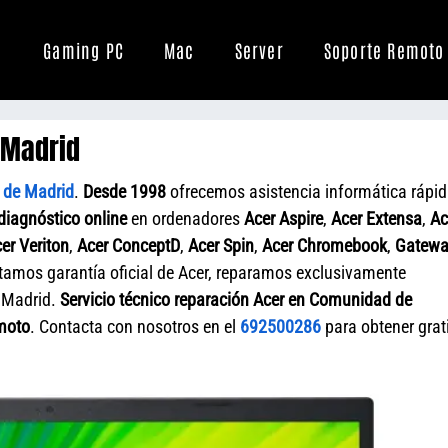
Gaming PC
Mac
Server
Soporte Remoto
 Madrid
 de Madrid
.
Desde 1998
ofrecemos asistencia informática rápi
diagnóstico online
en ordenadores
Acer Aspire
,
Acer Extensa
,
Ac
er Veriton
,
Acer ConceptD
,
Acer Spin
,
Acer Chromebook
,
Gatew
itamos garantía oficial de Acer, reparamos exclusivamente
 Madrid.
Servicio técnico reparación Acer en Comunidad de
emoto
. Contacta con nosotros en el
692500286
para obtener grat