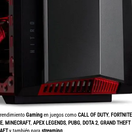
 rendimiento
Gaming
en juegos como
CALL OF DUTY
,
FORTNITE
E
,
MINECRAFT
,
APEX LEGENDS
,
PUBG
,
DOTA 2
,
GRAND THEFT
AFT
y también para
streaming
.