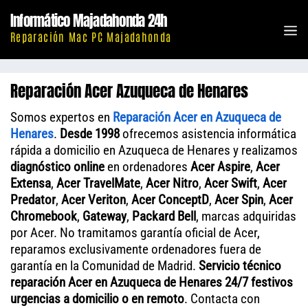
Saltar
Informático Majadahonda 24h
al
M
Reparación Mac PC Majadahonda
contenido
Reparación Acer Azuqueca de Henares
Somos expertos en
Reparación Acer en Azuqueca de
Henares
.
Desde 1998
ofrecemos asistencia informática
rápida a domicilio en Azuqueca de Henares y realizamos
diagnóstico online
en ordenadores
Acer Aspire
,
Acer
Extensa
,
Acer TravelMate
,
Acer Nitro
,
Acer Swift
,
Acer
Predator
,
Acer Veriton
,
Acer ConceptD
,
Acer Spin
,
Acer
Chromebook
,
Gateway
,
Packard Bell
, marcas adquiridas
por Acer. No tramitamos garantía oficial de Acer,
reparamos exclusivamente ordenadores fuera de
garantía en la Comunidad de Madrid.
Servicio técnico
reparación Acer en Azuqueca de Henares 24/7 festivos
urgencias a domicilio o en remoto
. Contacta con