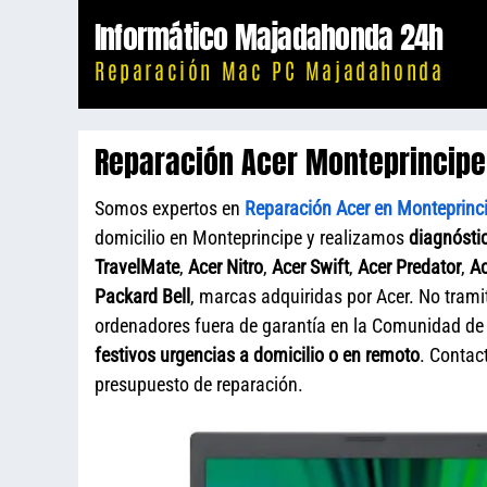
Saltar
Informático Majadahonda 24h
al
Reparación Mac PC Majadahonda
contenido
Reparación Acer Monteprincipe
Somos expertos en
Reparación Acer en Monteprinc
domicilio en Monteprincipe y realizamos
diagnósti
TravelMate
,
Acer Nitro
,
Acer Swift
,
Acer Predator
,
Ac
Packard Bell
, marcas adquiridas por Acer. No tram
ordenadores fuera de garantía en la Comunidad de
festivos urgencias a domicilio o en remoto
. Contac
presupuesto de reparación.