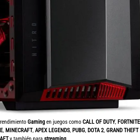
 rendimiento
Gaming
en juegos como
CALL OF DUTY
,
FORTNITE
E
,
MINECRAFT
,
APEX LEGENDS
,
PUBG
,
DOTA 2
,
GRAND THEFT
AFT
y también para
streaming
.