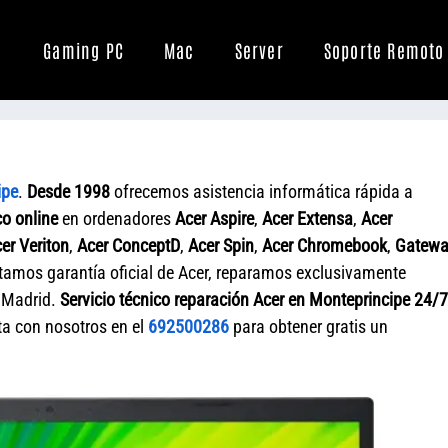
Gaming PC
Mac
Server
Soporte Remoto
ipe
.
Desde 1998
ofrecemos asistencia informática rápida a
co online
en ordenadores
Acer Aspire
,
Acer Extensa
,
Acer
er Veriton
,
Acer ConceptD
,
Acer Spin
,
Acer Chromebook
,
Gatew
itamos garantía oficial de Acer, reparamos exclusivamente
 Madrid.
Servicio técnico reparación Acer en Monteprincipe 24/7
ta con nosotros en el
692500286
para obtener gratis un