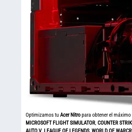
Optimizamos tu
Acer Nitro
para obtener el máximo
MICROSOFT FLIGHT SIMULATOR
,
COUNTER STRIK
AUTO V
,
LEAGUE OF LEGENDS
,
WORLD OF WARCR