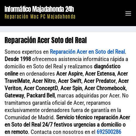
Saltar
Informático Majadahonda 24h
al
M
Reparación Mac PC Majadahonda
contenido
Reparación Acer Soto del Real
Somos expertos en
Reparación Acer en Soto del Real
.
Desde 1998
ofrecemos asistencia informática rápida a
domicilio en Soto del Real y realizamos
diagnóstico
online
en ordenadores
Acer Aspire
,
Acer Extensa
,
Acer
TravelMate
,
Acer Nitro
,
Acer Swift
,
Acer Predator
,
Acer
Veriton
,
Acer ConceptD
,
Acer Spin
,
Acer Chromebook
,
Gateway
,
Packard Bell
, marcas adquiridas por Acer. No
tramitamos garantía oficial de Acer, reparamos
exclusivamente ordenadores fuera de garantía en la
Comunidad de Madrid.
Servicio técnico reparación Acer
en Soto del Real 24/7 festivos urgencias a domicilio o
en remoto
. Contacta con nosotros en el
692500286