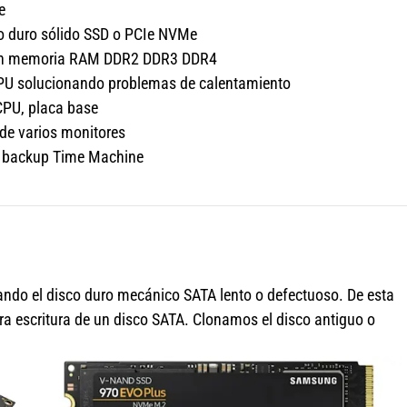
e
co duro sólido SSD o PCIe NVMe
ción memoria RAM DDR2 DDR3 DDR4
GPU solucionando problemas de calentamiento
CPU, placa base
 de varios monitores
s, backup Time Machine
do el disco duro mecánico SATA lento o defectuoso. De esta
ra escritura de un disco SATA. Clonamos el disco antiguo o