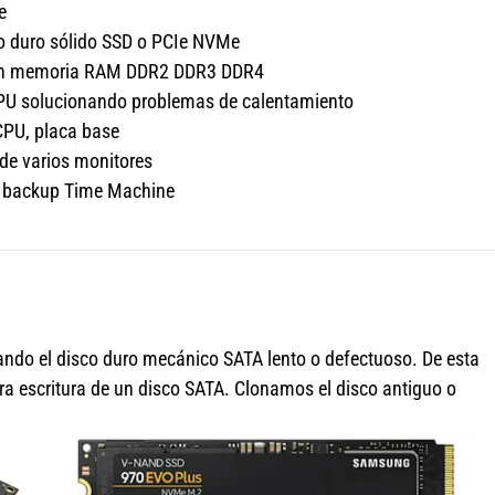
e
co duro sólido SSD o PCIe NVMe
ción memoria RAM DDR2 DDR3 DDR4
GPU solucionando problemas de calentamiento
CPU, placa base
 de varios monitores
s, backup Time Machine
do el disco duro mecánico SATA lento o defectuoso. De esta
ra escritura de un disco SATA. Clonamos el disco antiguo o