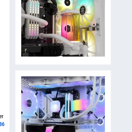
er
86