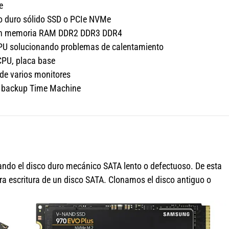
e
co duro sólido SSD o PCIe NVMe
ción memoria RAM DDR2 DDR3 DDR4
GPU solucionando problemas de calentamiento
CPU, placa base
 de varios monitores
s, backup Time Machine
do el disco duro mecánico SATA lento o defectuoso. De esta
ra escritura de un disco SATA. Clonamos el disco antiguo o