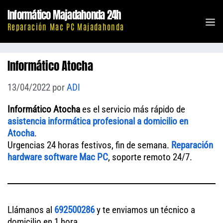
Saltar
Informático Majadahonda 24h
al
M
Reparación Mac PC Majadahonda
contenido
Informático Atocha
13/04/2022
por
ADI
Informático Atocha
es el servicio más rápido de
asistencia informática profesional a domicilio en
Atocha
.
Urgencias 24 horas festivos, fin de semana.
Reparación
hardware software Mac PC
, soporte remoto 24/7.
Llámanos al
692500286
y te enviamos un técnico a
domicilio en 1 hora.