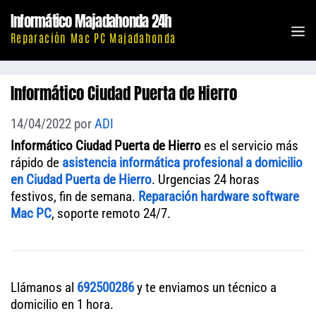
Saltar
Informático Majadahonda 24h
al
M
Reparación Mac PC Majadahonda
contenido
Informático Ciudad Puerta de Hierro
14/04/2022
por
ADI
Informático Ciudad Puerta de Hierro
es el servicio más
rápido de
asistencia informática profesional a domicilio
en Ciudad Puerta de Hierro
. Urgencias 24 horas
festivos, fin de semana.
Reparación hardware software
Mac PC
, soporte remoto 24/7.
Llámanos al
692500286
y te enviamos un técnico a
domicilio en 1 hora.