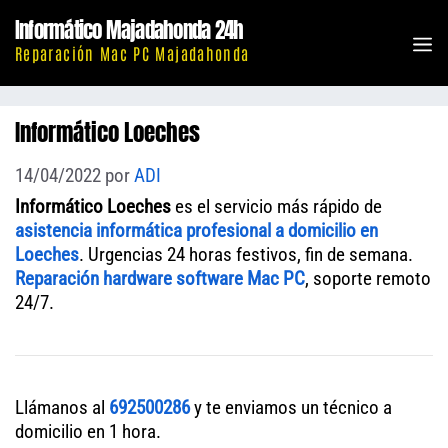
Saltar
Informático Majadahonda 24h
al
M
Reparación Mac PC Majadahonda
contenido
Informático Loeches
14/04/2022
por
ADI
Informático Loeches
es el servicio más rápido de
asistencia informática profesional a domicilio en
Loeches
. Urgencias 24 horas festivos, fin de semana.
Reparación hardware software Mac PC
, soporte remoto
24/7.
Llámanos al
692500286
y te enviamos un técnico a
domicilio en 1 hora.