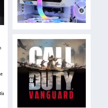
n
se
tía