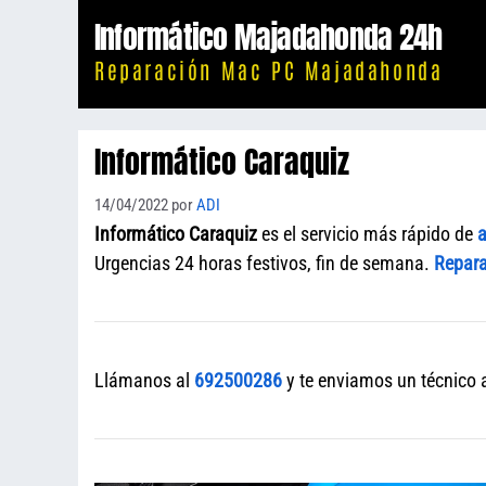
Saltar
Informático Majadahonda 24h
al
Reparación Mac PC Majadahonda
contenido
Informático Caraquiz
14/04/2022
por
ADI
Informático Caraquiz
es el servicio más rápido de
a
Urgencias 24 horas festivos, fin de semana.
Repara
Llámanos al
692500286
y te enviamos un técnico a