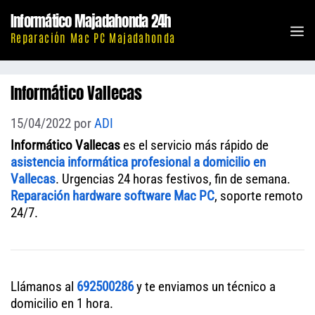
Saltar
Informático Majadahonda 24h
al
M
Reparación Mac PC Majadahonda
contenido
Informático Vallecas
15/04/2022
por
ADI
Informático Vallecas
es el servicio más rápido de
asistencia informática profesional a domicilio en
Vallecas
. Urgencias 24 horas festivos, fin de semana.
Reparación hardware software Mac PC
, soporte remoto
24/7.
Llámanos al
692500286
y te enviamos un técnico a
domicilio en 1 hora.