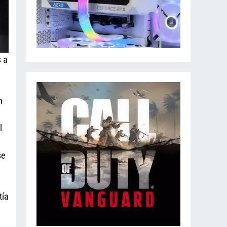
 a
n
l
se
tía