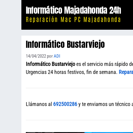
Saltar
Informático Majadahonda 24h
al
Reparación Mac PC Majadahonda
contenido
Informático Bustarviejo
14/04/2022
por
ADI
Informático Bustarviejo
es el servicio más rápido 
Urgencias 24 horas festivos, fin de semana.
Repara
Llámanos al
692500286
y te enviamos un técnico a