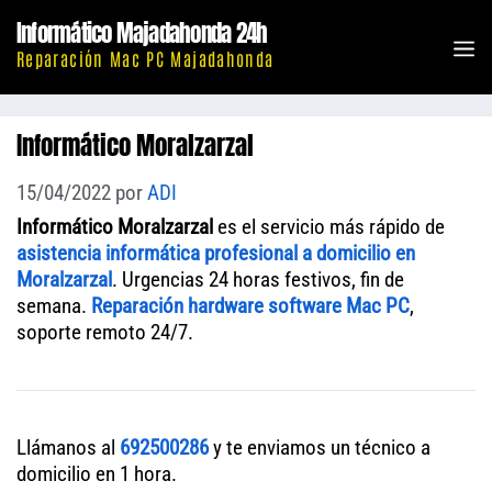
Saltar
Informático Majadahonda 24h
al
M
Reparación Mac PC Majadahonda
contenido
Informático Moralzarzal
15/04/2022
por
ADI
Informático Moralzarzal
es el servicio más rápido de
asistencia informática profesional a domicilio en
Moralzarzal
. Urgencias 24 horas festivos, fin de
semana.
Reparación hardware software Mac PC
,
soporte remoto 24/7.
Llámanos al
692500286
y te enviamos un técnico a
domicilio en 1 hora.