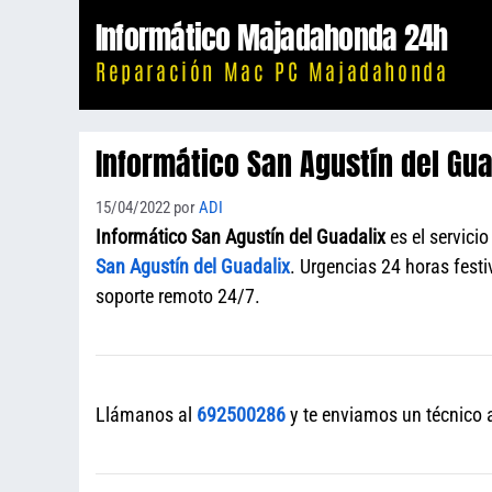
Saltar
Informático Majadahonda 24h
al
Reparación Mac PC Majadahonda
contenido
Informático San Agustín del Gua
15/04/2022
por
ADI
Informático San Agustín del Guadalix
es el servici
San Agustín del Guadalix
. Urgencias 24 horas fest
soporte remoto 24/7.
Llámanos al
692500286
y te enviamos un técnico a