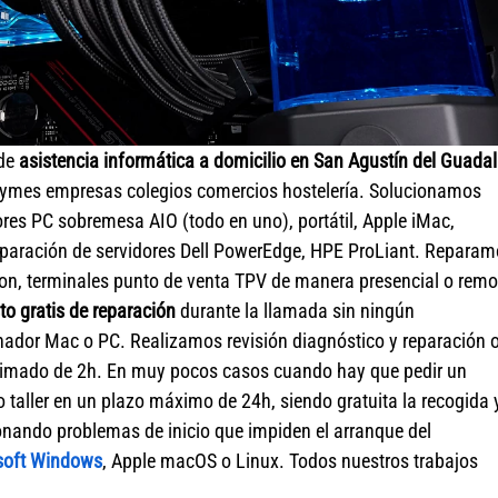
 de
asistencia informática a domicilio en San Agustín del Guadal
pymes empresas colegios comercios hostelería. Solucionamos
es PC sobremesa AIO (todo en uno), portátil, Apple iMac,
paración de servidores Dell PowerEdge, HPE ProLiant. Reparam
ion, terminales punto de venta TPV de manera presencial o remo
o gratis de reparación
durante la llamada sin ningún
ador Mac o PC. Realizamos revisión diagnóstico y reparación 
roximado de 2h. En muy pocos casos cuando hay que pedir un
 taller en un plazo máximo de 24h, siendo gratuita la recogida 
onando problemas de inicio que impiden el arranque del
soft Windows
, Apple macOS o Linux. Todos nuestros trabajos