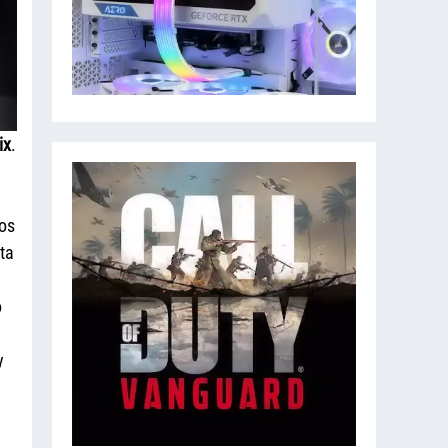
ix
.
os
ta
o
y