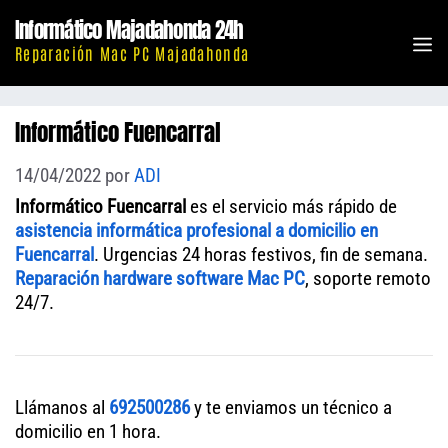
Saltar
Informático Majadahonda 24h
al
M
Reparación Mac PC Majadahonda
contenido
Informático Fuencarral
14/04/2022
por
ADI
Informático Fuencarral
es el servicio más rápido de
asistencia informática profesional a domicilio en
Fuencarral
. Urgencias 24 horas festivos, fin de semana.
Reparación hardware software Mac PC
, soporte remoto
24/7.
Llámanos al
692500286
y te enviamos un técnico a
domicilio en 1 hora.