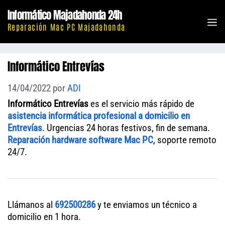
Saltar
Informático Majadahonda 24h
al
M
Reparación Mac PC Majadahonda
contenido
Informático Entrevías
14/04/2022
por
ADI
Informático Entrevías
es el servicio más rápido de
asistencia informática profesional a domicilio en
Entrevías
. Urgencias 24 horas festivos, fin de semana.
Reparación hardware software Mac PC
, soporte remoto
24/7.
Llámanos al
692500286
y te enviamos un técnico a
domicilio en 1 hora.