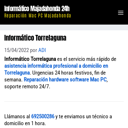
Saltar
Informático Majadahonda 24h
al
M
Reparación Mac PC Majadahonda
contenido
Informático Torrelaguna
15/04/2022
por
ADI
Informático Torrelaguna
es el servicio más rápido de
asistencia informática profesional a domicilio en
Torrelaguna
. Urgencias 24 horas festivos, fin de
semana.
Reparación hardware software Mac PC
,
soporte remoto 24/7.
Llámanos al
692500286
y te enviamos un técnico a
domicilio en 1 hora.